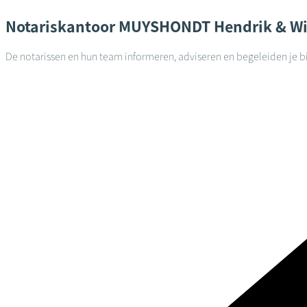
Notariskantoor
MUYSHONDT Hendrik & Wi
De notarissen en hun team informeren, adviseren en begeleiden je bi