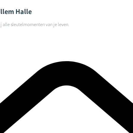
llem
Halle
j alle sleutelmomenten van je leven.